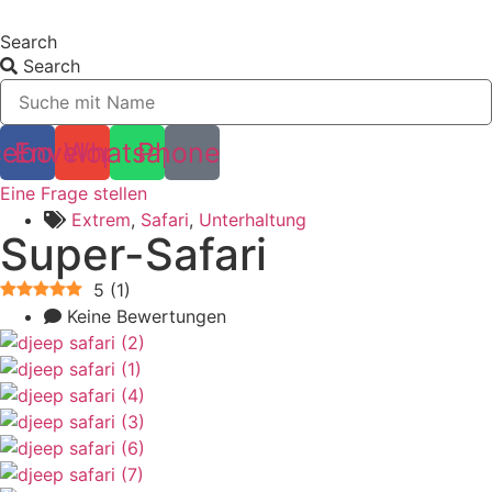
Zum
Inhalt
Search
wechseln
Search
cebook
Envelope
Whatsapp
Phone
Eine Frage stellen
Extrem
,
Safari
,
Unterhaltung
Super-Safari
5
(
1
)
Keine Bewertungen