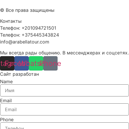
Карта сайта
© Все права защищены
Контакты
Телефон: +201094721501
Телефон: +375445343824
info@arabellatour.com
Мы всегда рады общению. В мессенджерах и соцсетях.
stagram
Facebook
Whatsapp
Phone
Сайт разработан
Pointer Technologies
Name
Email
Phone