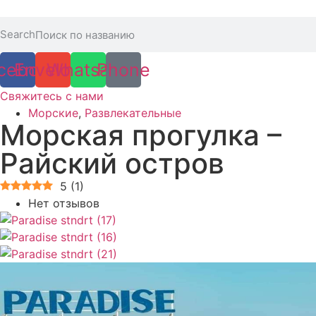
Перейти
к
Search
содержимому
cebook
Envelope
Whatsapp
Phone
Свяжитесь с нами
Морские
,
Развлекательные
Морская прогулка –
Райский остров
5
(
1
)
Нет отзывов